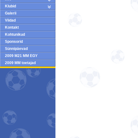
Klubid
Galerii
Viidad
Kontakt
Kohtunikud
Sponsorid
Sünnipäevad
2009 M21 MM EGY
2009 MM toetajad