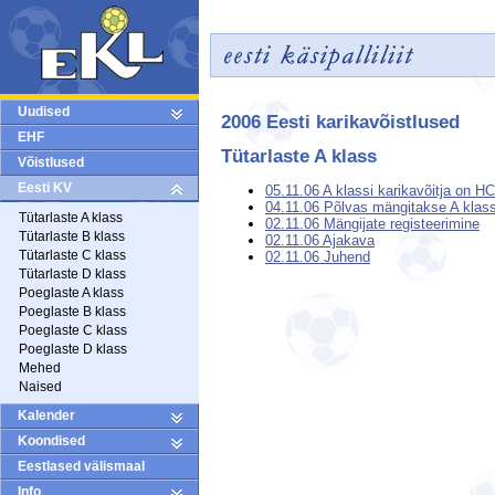
Uudised
2006 Eesti karikavõistlused
EHF
Tütarlaste A klass
Võistlused
Eesti KV
05.11.06 A klassi karikavõitja on HC
04.11.06 Põlvas mängitakse A klass
Tütarlaste A klass
02.11.06 Mängijate registeerimine
Tütarlaste B klass
02.11.06 Ajakava
Tütarlaste C klass
02.11.06 Juhend
Tütarlaste D klass
Poeglaste A klass
Poeglaste B klass
Poeglaste C klass
Poeglaste D klass
Mehed
Naised
Kalender
Koondised
Eestlased välismaal
Info