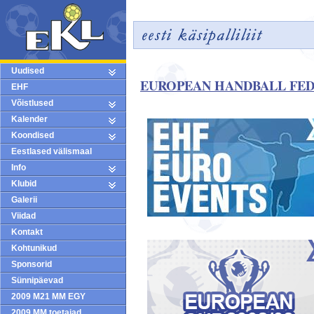
Uudised
EUROPEAN HANDBALL FE
EHF
Võistlused
Kalender
Koondised
Eestlased välismaal
Info
Klubid
Galerii
Viidad
Kontakt
Kohtunikud
Sponsorid
Sünnipäevad
2009 M21 MM EGY
2009 MM toetajad