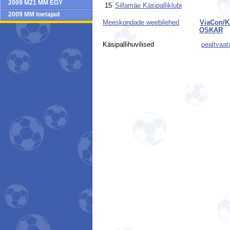
2009 M21 MM EGY
15
Sillamäe Käsipalliklubi
2009 MM toetajad
Meeskondade weebilehed
ViaCon/K
OSKAR
Käsipallihuvilised
pealtvaat