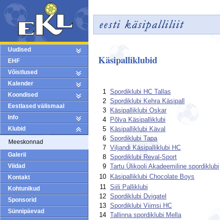
Uudised
Käsipalliklubid
EHF
Võistlused
Kalender
1
Spordiklubi HC Tallas
Koondised
2
Spordiklubi Kehra Käsipall
Eestlased välismaal
3
Käsipalliklubi Oskar
Info
4
Põlva Käsipalliklubi
Klubid
5
Käsipalliklubi Käval
6
Spordiklubi Tapa
Meeskonnad
7
Viljandi Käsipalliklubi HC
Galerii
8
Spordiklubi Reval-Sport
Viidad
9
Tartu Ülikooli Akadeemiline spordiklubi
10
Käsipalliklubi Chocolate Boys
Kontakt
11
Siili Palliklubi
Kohtunikud
12
Spordiklubi Dvigatel
Sponsorid
13
Spordiklubi Viimsi HC
Sünnipäevad
14
Tallinna spordiklubi Mella