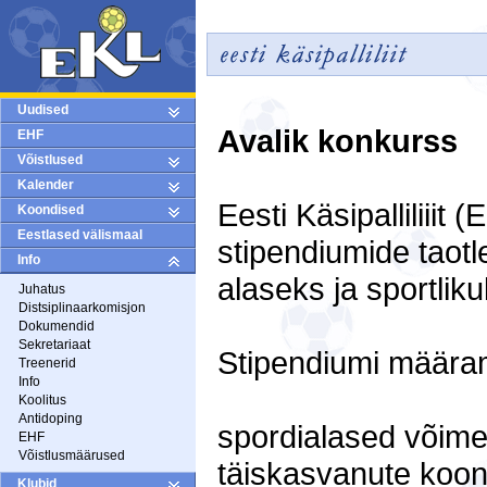
Uudised
Avalik konkurss
EHF
Võistlused
Kalender
Eesti Käsipalliliiit
Koondised
Eestlased välismaal
stipendiumide taot
Info
alaseks ja sportlik
Juhatus
Distsiplinaarkomisjon
Dokumendid
Sekretariaat
Stipendiumi määram
Treenerid
Info
Koolitus
Antidoping
spordialased võime
EHF
Võistlusmäärused
täiskasvanute koon
Klubid