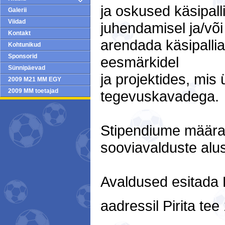
ja oskused käsipall
Galerii
Viidad
juhendamisel ja/võ
Kontakt
arendada käsipalli
Kohtunikud
Sponsorid
eesmärkidel
Sünnipäevad
ja projektides, mis
2009 M21 MM EGY
2009 MM toetajad
tegevuskavadega.
Stipendiume määrab 
sooviavalduste alus
Avaldused esitada Ee
aadressil Pirita te