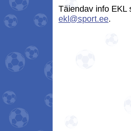
Täiendav info EKL s
ekl@sport.ee
.