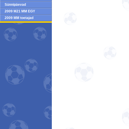
Sünnipäevad
2009 M21 MM EGY
2009 MM toetajad