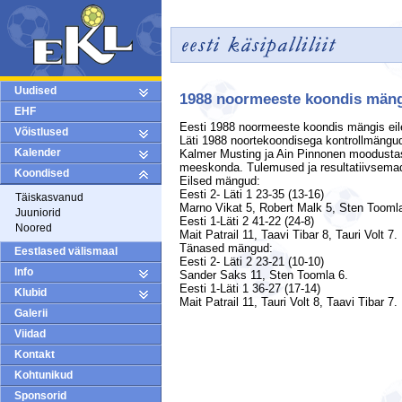
Uudised
1988 noormeeste koondis mängi
EHF
Eesti 1988 noormeeste koondis mängis eile
Võistlused
Läti 1988 noortekoondisega kontrollmängu
Kalender
Kalmer Musting ja Ain Pinnonen moodusta
meeskonda. Tulemused ja resultatiivsema
Koondised
Eilsed mängud:
Eesti 2- Läti 1 23-35 (13-16)
Täiskasvanud
Marno Vikat 5, Robert Malk 5, Sten Toomla
Juuniorid
Eesti 1-Läti 2 41-22 (24-8)
Noored
Mait Patrail 11, Taavi Tibar 8, Tauri Volt 7.
Tänased mängud:
Eestlased välismaal
Eesti 2- Läti 2 23-21 (10-10)
Info
Sander Saks 11, Sten Toomla 6.
Eesti 1-Läti 1 36-27 (17-14)
Klubid
Mait Patrail 11, Tauri Volt 8, Taavi Tibar 7.
Galerii
Viidad
Kontakt
Kohtunikud
Sponsorid