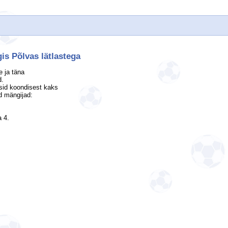
s Põlvas lätlastega
 ja täna
d.
sid koondisest kaks
d mängijad:
 4.