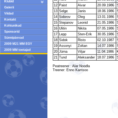
Klubid
12
Paist
Aivar
20.09.1986
S
Galerii
13
Selge
Janis
18.06.1986
S
Viidad
14
Sidorov
Oleg
13.01.1986
Kontakt
15
Stepanov
Leonid
21.05.1986
S
Kohtunikud
16
Ulitin
Nikita
07.05.1986
S
Sponsorid
17
Lepp
Sten-Erik
30.05.1986
S
Sünnipäevad
18
Sidok
Risto
02.10.1987
S
2009 M21 MM EGY
19
Assonyi
Zoltan
14.07.1986
S
2009 MM toetajad
20
Jürna
Viljar
11.04.1986
21
Tund
Aleksander
18.07.1986
Peatreener : Alar Noodla
Treener: Enno Karrisoo