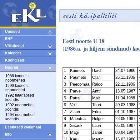
Uudised
Eesti noorte U 18
EHF
Võistlused
(1986.a. ja hiljem sündinud) k
Kalender
Koondised
Noored
1
Kuimets
Hardi
24.07.1986
1988 koondis
2
Paumets
Olari
26.11.1986
noormehed
3
Peedomaa
Raido
22.11.1986
1990 koondis
noormehed
4
Parve
Antti
13.05.1987
1992 tütarlapsed
5
Patrail
Mait
11.04.1988
koondis
6
Volt
Tauri
20.03.1988
1992 noormehed
koondis
7
Zlatin
Erko
01.10.1987
1994 noormehed
8
Mäeotsa
Holger
23.05.1987
koondis
9
Sisask
Lauri
05.05.1987
Eestlased välismaal
10
Mägi
Janar
08.04.1987
Info
11
Karu
Martin
15.03.1986
S