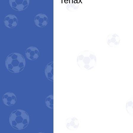
Tenax