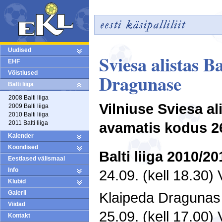
Uudised
Sviesa alistas B
EHF
Võistlused
Dragunase
Balti liiga
2008 Balti liiga
Vilniuse Sviesa ali
2009 Balti liiga
2010 Balti liiga
2011 Balti liiga
avamatis kodus 2
Kalender
Koondised
Balti liiga 2010/
Eestlased välismaal
Info
24.09. (kell 18.30)
Klubid
Galerii
Klaipeda Dragunas 
Viidad
25.09. (kell 17.00)
Kontakt