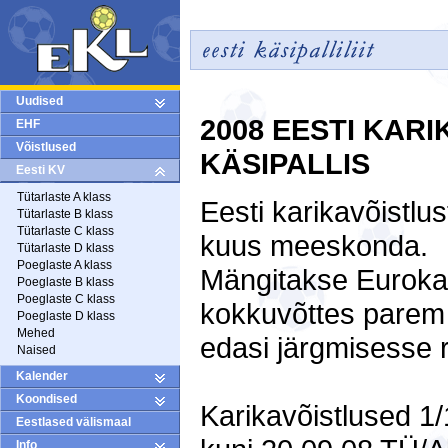
Uudised
2008 EESTI KAR
EHF
Võistlused
KÄSIPALLIS
Eesti KV
Tütarlaste A klass
Eesti karikavõistlus
Tütarlaste B klass
Tütarlaste C klass
kuus meeskonda.
Tütarlaste D klass
Poeglaste A klass
Mängitakse Euroka
Poeglaste B klass
Poeglaste C klass
kokkuvõttes parem
Poeglaste D klass
Mehed
edasi järgmisesse 
Naised
Kalender
Koondised
Karikavõistlused 1/1
Eestlased välismaal
Info