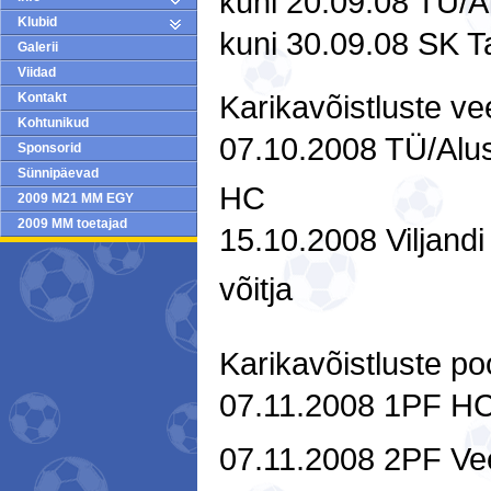
kuni 20.09.08 TÜ/A
Klubid
kuni 30.09.08 SK T
Galerii
Viidad
Karikavõistluste ve
Kontakt
Kohtunikud
07.10.2008 TÜ/Aluse
Sponsorid
Sünnipäevad
HC
2009 M21 MM EGY
2009 MM toetajad
15.10.2008 Viljand
võitja
Karikavõistluste poo
07.11.2008 1PF HC 
07.11.2008 2PF Veer