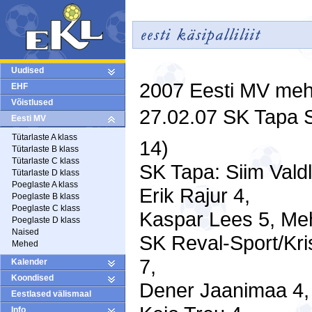
Uudised
2007 Eesti MV mehed
EHF
Võistlused
27.02.07
SK Tapa

Eesti MV
Tütarlaste A klass
14)
Tütarlaste B klass
Tütarlaste C klass
SK Tapa
: Siim Valdl
Tütarlaste D klass
Poeglaste A klass
Erik Rajur 4,
Poeglaste B klass
Poeglaste C klass
Kaspar Lees 5, Me
Poeglaste D klass
Naised
SK Reval-Sport/Kri
Mehed
7,
Kalender
Koondised
Dener Jaanimaa 4
Eestlased välismaal
Info