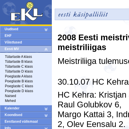
Uudised
2008 Eesti meistr
EHF
Võistlused
meistriliigas
Eesti MV
Tütarlaste A klass
Meistriliiga tulemus
Tütarlaste B klass
Tütarlaste C klass
Tütarlaste D klass
Poeglaste A klass
30.10.07 HC Kehra 
Poeglaste B klass
Poeglaste C klass
Poeglaste D klass
HC Kehra: Kristjan
Naised
Mehed
Raul Golubkov 6,
Kalender
Margo Kattai 3, Ind
Koondised
2, Olev Eensalu 2.
Eestlased välismaal
Info