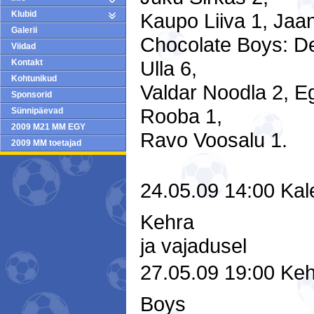
Kaupo Liiva 1, Jaa
Klubid
Galerii
Chocolate Boys: De
Viidad
Ulla 6,
Kontakt
Kohtunikud
Valdar Noodla 2, E
Sponsorid
Rooba 1,
Sünnipäevad
2009 M21 MM EGY
Ravo Voosalu 1.
2009 MM toetajad
24.05.09 14:00 Kale
Kehra
ja vajadusel
27.05.09 19:00 Keh
Boys