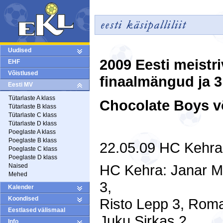
Uudised
2009 Eesti meistri
EHF
Võistlused
finaalmängud ja 3
Eesti MV
Tütarlaste A klass
Chocolate Boys v
Tütarlaste B klass
Tütarlaste C klass
Tütarlaste D klass
Poeglaste A klass
Poeglaste B klass
22.05.09 HC Kehra 
Poeglaste C klass
Poeglaste D klass
HC Kehra: Janar Mä
Naised
Mehed
3,
Kalender
Koondised
Risto Lepp 3, Roma
Eestlased välismaal
Juku Sirkas 2,
Info