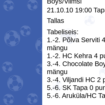
Boys/Viimsi
21.10.10 19:00 Tap
Tallas
Tabeliseis:
1.-2. Põlva Serviti 
mäng
1.-2. HC Kehra 4 p
3.-4. Chocolate Boy
män
3.-4. Viljandi HC 2
5.-6. SK Tapa 0 pu
5.-6. Aruküla/HC Ta