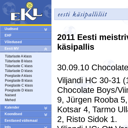
Uudised
2011 Eesti meistri
EHF
Võistlused
käsipallis
Eesti MV
Tütarlaste A klass
Tütarlaste B klass
30.09.10 Chocolate 
Tütarlaste C klass
Tütarlaste D klass
Poeglaste A klass
Viljandi HC 30-31 (
Poeglaste B klass
Poeglaste C klass
Chocolate Boys/Vii
Poeglaste D klass
Naised
9, Jürgen Rooba 5, 
Mehed
Kotsar 4, Tarmo Ull
Kalender
Koondised
2, Risto Sidok 1.
Eestlased välismaal
Info