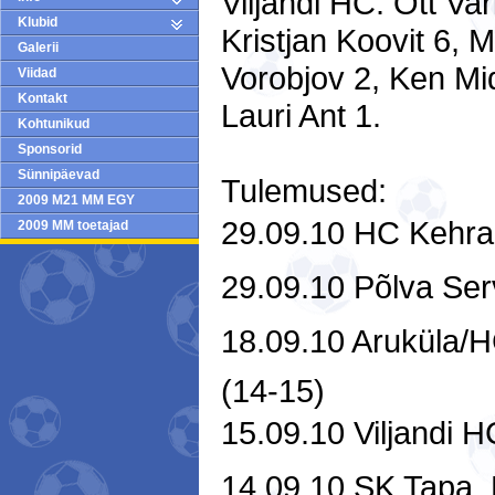
Viljandi HC: Ott Var
Klubid
Kristjan Koovit 6, M
Galerii
Vorobjov 2, Ken Mid
Viidad
Kontakt
Lauri Ant 1.
Kohtunikud
Sponsorid
Sünnipäevad
Tulemused:
2009 M21 MM EGY
29.09.10 HC Kehra 
2009 MM toetajad
29.09.10 Põlva Serv
18.09.10 Aruküla/H
(14-15
15.09.10 Viljandi H
14.09.10 SK Tapa  