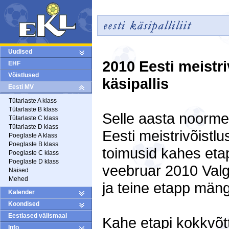
Uudised
2010 Eesti meistr
EHF
Võistlused
käsipallis
Eesti MV
Tütarlaste A klass
Tütarlaste B klass
Selle aasta noorme
Tütarlaste C klass
Tütarlaste D klass
Eesti meistrivõistl
Poeglaste A klass
Poeglaste B klass
toimusid kahes eta
Poeglaste C klass
Poeglaste D klass
veebruar 2010 Val
Naised
Mehed
ja teine etapp mäng
Kalender
Koondised
Eestlased välismaal
Kahe etapi kokkvõtt
Info