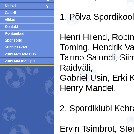
Klubid
Galerii
1. Põlva Spordikoo
Viidad
Kontakt
Kohtunikud
Henri Hiiend, Robin
Sponsorid
Toming, Hendrik Va
Sünnipäevad
2009 M21 MM EGY
Tarmo Salundi, Siim
2009 MM toetajad
Raidväli,
Gabriel Usin, Erki
Henry Mandel.
2. Spordiklubi Keh
Ervin Tsimbrot, Ste