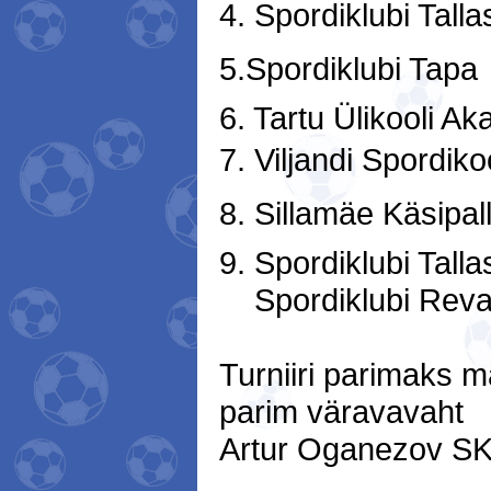
4. Spordiklubi Talla
5.Spordiklubi Tapa
6. Tartu Ülikooli Aka
7. Viljandi Spordiko
8. Sillamäe Käsipall
9. Spordiklubi Talla
Spordiklubi Reval
Turniiri parimaks m
parim väravavaht
Artur Oganezov SK