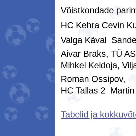
Võistkondade parim
HC Kehra Cevin K
Valga Käval  Sander
Aivar Braks, TÜ A
Mihkel Keldoja, Vilj
Roman Ossipov,
HC Tallas 2  Marti
Tabelid ja kokkuvõt