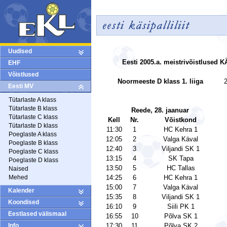
Uudised
Eesti 2005.a. meistrivõistlused 
EHF
Võistlused
Noormeeste D klass 1. liiga
2
Eesti MV
Tütarlaste A klass
Tütarlaste B klass
Reede, 28. jaanuar
Tütarlaste C klass
Kell
Nr.
Võistkond
Tütarlaste D klass
11:30
1
HC Kehra 1
Poeglaste A klass
12:05
2
Valga Käval
Poeglaste B klass
12:40
3
Viljandi SK 1
Poeglaste C klass
13:15
4
SK Tapa
Poeglaste D klass
13:50
5
HC Tallas
Naised
Mehed
14:25
6
HC Kehra 1
15:00
7
Valga Käval
Kalender
15:35
8
Viljandi SK 1
Koondised
16:10
9
Siili PK 1
Eestlased välismaal
16:55
10
Põlva SK 1
Info
17:30
11
Põlva SK 2