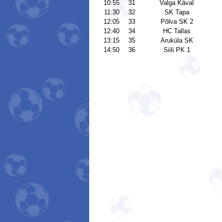
10:55
31
Valga Käval
11:30
32
SK Tapa
12:05
33
Põlva SK 2
12:40
34
HC Tallas
13:15
35
Aruküla SK
14:50
36
Siili PK 1