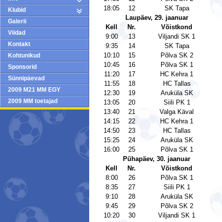
18:05
12
SK Tapa
Klubid
Laupäev, 29. jaanuar
Galerii
Kell
Nr.
Võistkond
Viidad
9:00
13
Viljandi SK 1
Kontakt
9:35
14
SK Tapa
10:10
15
Põlva SK 2
Kohtunikud
10:45
16
Põlva SK 1
Sponsorid
11:20
17
HC Kehra 1
Sünnipäevad
11:55
18
HC Tallas
2009 M21 MM EGY
12:30
19
Aruküla SK
2009 MM toetajad
13:05
20
Siili PK 1
13:40
21
Valga Käval
14:15
22
HC Kehra 1
14:50
23
HC Tallas
15:25
24
Aruküla SK
16:00
25
Põlva SK 1
Pühapäev, 30. jaanuar
Kell
Nr.
Võistkond
8:00
26
Põlva SK 1
8:35
27
Siili PK 1
9:10
28
Aruküla SK
9:45
29
Põlva SK 2
10:20
30
Viljandi SK 1